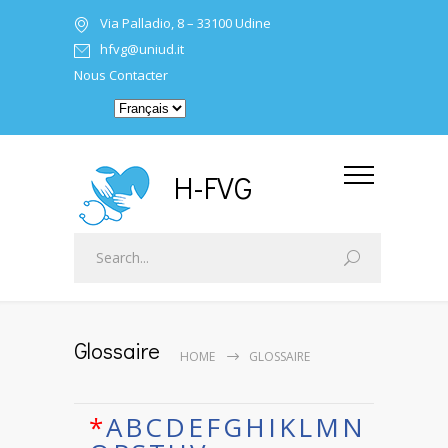
Via Palladio, 8 – 33100 Udine
hfvg@uniud.it
Nous Contacter
H-FVG
Glossaire
HOME
GLOSSAIRE
*
A
B
C
D
E
F
G
H
I
K
L
M
N