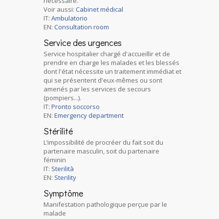
nécessaire.
Voir aussi:
Cabinet médical
IT:
Ambulatorio
EN:
Consultation room
Service des urgences
Service hospitalier chargé d'accueillir et de
prendre en charge les malades et les blessés
dont l'état nécessite un traitement immédiat et
qui se présentent d'eux-mêmes ou sont
amenés par les services de secours
(pompiers...).
IT:
Pronto soccorso
EN:
Emergency department
Stérilité
L’impossibilité de procréer du fait soit du
partenaire masculin, soit du partenaire
féminin
IT:
Sterilità
EN:
Sterility
Symptôme
Manifestation pathologique perçue par le
malade