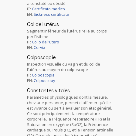
a constaté ou décidé
IT:
Certificato medico
EN:
Sickness certificate
Col de l’utérus
Segment inférieur de l’utérus relié au corps
per l’isthme
IT:
Collo dell’utero
EN:
Cervix
Colposcopie
Inspection visuelle du vagin et du col de
l’utérus au moyen du colposcope
IT:
Colposcopia
EN:
Colposcopy
Constantes vitales
Paramètres physiologiques dont la mesure,
chez une personne, permet d'affirmer qu'elle
est vivante ou sert à évaluer son état général.
Ce sont principalement : la température
corporelle, la Fréquence respiratoire (FR) et la
Saturation en oxygène (SaO2), la Fréquence
cardiaque ou Pouls (FC), et la Tension artérielle
(TA). On parle aussi des ‘signes vitaux’.