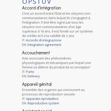
O
P
S
T
U
V
Accord d’intégration
C’est un accord entre l’Etat et les citoyens non
communautaires dans lequel ils s’engagent à
l’intégration. Il doit être signé par tous les
citoyens non communautaires d’un âge
supérieur à 16 ans. Il est fondé sur un système
de crédits et il a la validité de 2 ans
IT:
Accordo di integrazione
EN:
Integration agreement
Accouchement
Acte associant des phénomènes
physiologiques et mécaniques par lequel une
femme se délivre du produit de la conception
IT:
Parto
EN:
Delivery
Appareil génital
Ensemble des organes qui concourent au
processus de reproduction sexuée
IT:
Apparato riproduttivo
EN:
Reproductive system