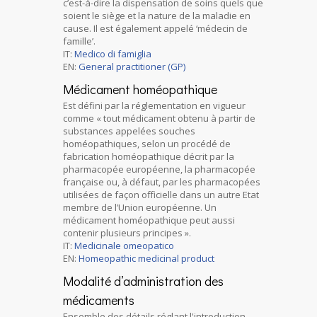
c’est-à-dire la dispensation de soins quels que
soient le siège et la nature de la maladie en
cause. Il est également appelé ‘médecin de
famille’.
IT:
Medico di famiglia
EN:
General practitioner (GP)
Médicament homéopathique
Est défini par la réglementation en vigueur
comme « tout médicament obtenu à partir de
substances appelées souches
homéopathiques, selon un procédé de
fabrication homéopathique décrit par la
pharmacopée européenne, la pharmacopée
française ou, à défaut, par les pharmacopées
utilisées de façon officielle dans un autre Etat
membre de l’Union européenne. Un
médicament homéopathique peut aussi
contenir plusieurs principes ».
IT:
Medicinale omeopatico
EN:
Homeopathic medicinal product
Modalité d’administration des
médicaments
Ensemble des détails réglant l'introduction