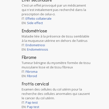
C’est un effet provoqué par un médicament
qui n'est initialement pas recherché dans la
prescription de celui-ci.
IT:
Effetto collaterale
EN:
Side effect
Endométriose
Maladie liée à la présence de tissu semblable
à la muqueuse utérine en dehors de l’utérus
IT:
Endometriosi
EN:
Endometriosis
Fibrome
Tumeur bénigne du myomètre formée de tissu
musculaire lisse et de tissu fibreux
IT:
Fibroma
EN:
Fibroid
Frottis cervical
Examen des cellules du col utérin pour la
recherche des cellules anormales qui causent
le cancer du col utérin.
IT:
Pap test
EN:
Pap test