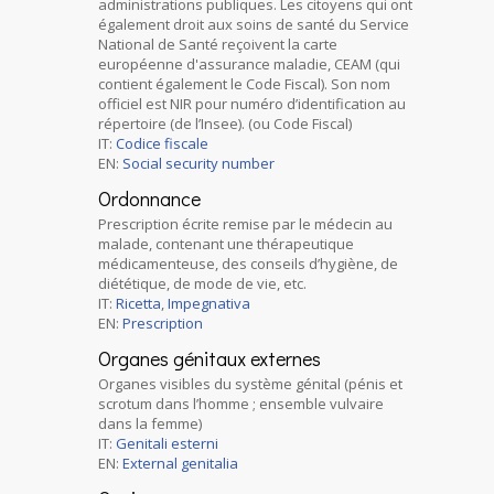
administrations publiques. Les citoyens qui ont
également droit aux soins de santé du Service
National de Santé reçoivent la carte
européenne d'assurance maladie, CEAM (qui
contient également le Code Fiscal). Son nom
officiel est NIR pour numéro d’identification au
répertoire (de l’Insee). (ou Code Fiscal)
IT:
Codice fiscale
EN:
Social security number
Ordonnance
Prescription écrite remise par le médecin au
malade, contenant une thérapeutique
médicamenteuse, des conseils d’hygiène, de
diététique, de mode de vie, etc.
IT:
Ricetta
,
Impegnativa
EN:
Prescription
Organes génitaux externes
Organes visibles du système génital (pénis et
scrotum dans l’homme ; ensemble vulvaire
dans la femme)
IT:
Genitali esterni
EN:
External genitalia