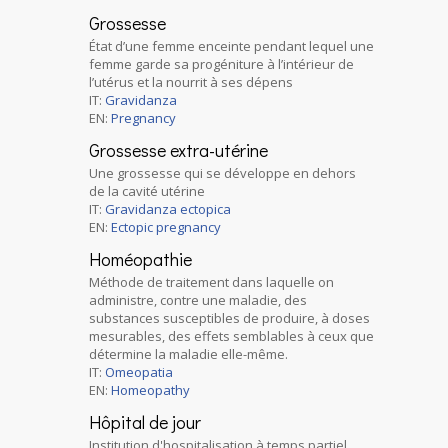
Grossesse
État d’une femme enceinte pendant lequel une
femme garde sa progéniture à l’intérieur de
l’utérus et la nourrit à ses dépens
IT:
Gravidanza
EN:
Pregnancy
Grossesse extra-utérine
Une grossesse qui se développe en dehors
de la cavité utérine
IT:
Gravidanza ectopica
EN:
Ectopic pregnancy
Homéopathie
Méthode de traitement dans laquelle on
administre, contre une maladie, des
substances susceptibles de produire, à doses
mesurables, des effets semblables à ceux que
détermine la maladie elle-même.
IT:
Omeopatia
EN:
Homeopathy
Hôpital de jour
Institution d'hospitalisation à temps partiel