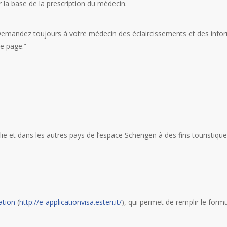
r la base de la prescription du médecin.
. Demandez toujours à votre médecin des éclaircissements et des info
te page.”
alie et dans les autres pays de l’espace Schengen à des fins touristiq
ation
(
http://e-applicationvisa.esteri.it/
), qui permet de remplir le formu