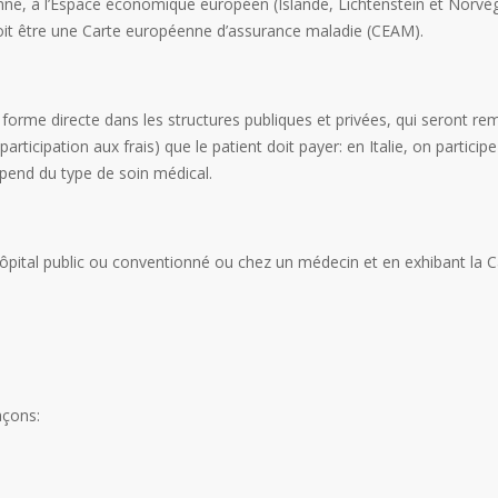
ne, à l’Espace économique européen (Islande, Lichtenstein et Norvège)
 doit être une Carte européenne d’assurance maladie (CEAM).
forme directe dans les structures publiques et privées, qui seront rem
participation aux frais) que le patient doit payer: en Italie, on parti
dépend du type de soin médical.
’hôpital public ou conventionné ou chez un médecin et en exhibant la Ca
açons: