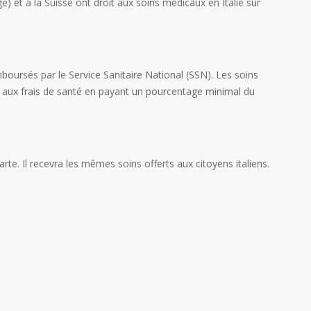
 et à la Suisse ont droit aux soins médicaux en Italie sur
boursés par le Service Sanitaire National (SSN). Les soins
cipe aux frais de santé en payant un pourcentage minimal du
rte. Il recevra les mêmes soins offerts aux citoyens italiens.