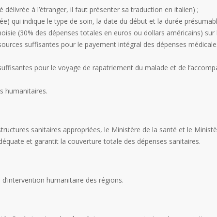
é délivrée à l’étranger, il faut présenter sa traduction en italien) ;
vée) qui indique le type de soin, la date du début et la durée présumabl
 choisie (30% des dépenses totales en euros ou dollars américains) su
ssources suffisantes pour le payement intégral des dépenses médical
suffisantes pour le voyage de rapatriement du malade et de l’accomp
ns humanitaires.
uctures sanitaires appropriées, le Ministère de la santé et le Ministè
 adéquate et garantit la couverture totale des dépenses sanitaires.
 d’intervention humanitaire des régions.