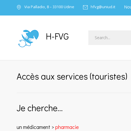
Nou
Via Palladio, 8 – 33100 Udine
hfvg@uniud.it
H-FVG
Accès aux services (touristes)
Je cherche…
un médicament >
pharmacie