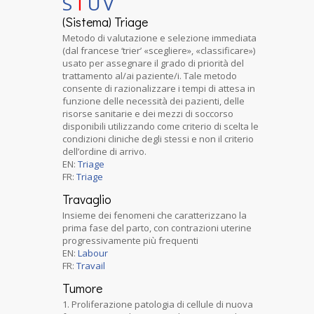
S
T
U
V
(Sistema) Triage
Metodo di valutazione e selezione immediata
(dal francese ‘trier’ «scegliere», «classificare»)
usato per assegnare il grado di priorità del
trattamento al/ai paziente/i. Tale metodo
consente di razionalizzare i tempi di attesa in
funzione delle necessità dei pazienti, delle
risorse sanitarie e dei mezzi di soccorso
disponibili utilizzando come criterio di scelta le
condizioni cliniche degli stessi e non il criterio
dell’ordine di arrivo.
EN:
Triage
FR:
Triage
Travaglio
Insieme dei fenomeni che caratterizzano la
prima fase del parto, con contrazioni uterine
progressivamente più frequenti
EN:
Labour
FR:
Travail
Tumore
1. Proliferazione patologia di cellule di nuova