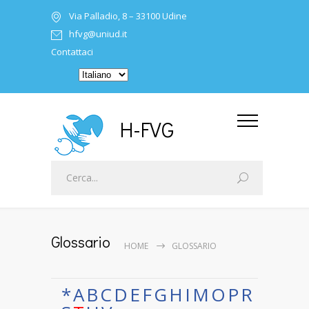
Via Palladio, 8 – 33100 Udine
hfvg@uniud.it
Contattaci
H-FVG
Glossario
HOME
GLOSSARIO
*
A
B
C
D
E
F
G
H
I
M
O
P
R