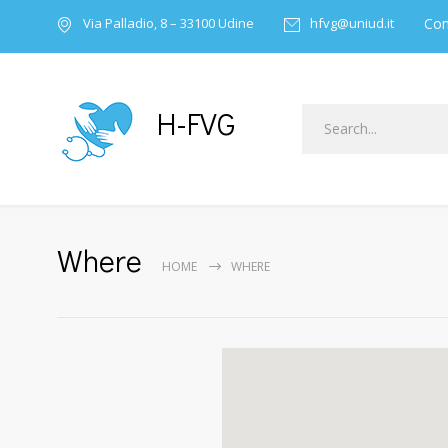
Con
Via Palladio, 8 – 33100 Udine
hfvg@uniud.it
H-FVG
Where
HOME
WHERE